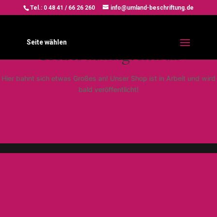
Tel.: 0 48 41 / 66 26 260
info@umland-beschriftung.de
Seite wählen
Großes kündigt sich an
Hier bahnt sich etwas Großes an! Unser Shop ist in Arbeit und wird
bald veröffentlicht!