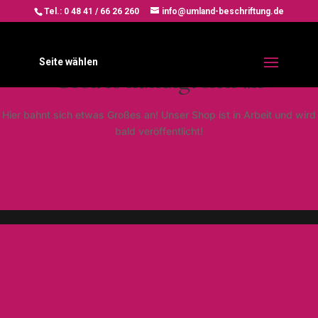
Tel.: 0 48 41 / 66 26 260
info@umland-beschriftung.de
Seite wählen
Großes kündigt sich an
Hier bahnt sich etwas Großes an! Unser Shop ist in Arbeit und wird
bald veröffentlicht!