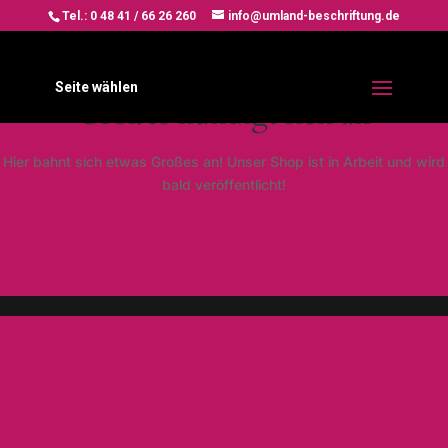
Tel.: 0 48 41 / 66 26 260
info@umland-beschriftung.de
Seite wählen
Großes kündigt sich an
Hier bahnt sich etwas Großes an! Unser Shop ist in Arbeit und wird
bald veröffentlicht!