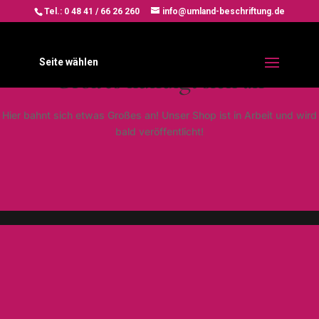
Tel.: 0 48 41 / 66 26 260
info@umland-beschriftung.de
Seite wählen
Großes kündigt sich an
Hier bahnt sich etwas Großes an! Unser Shop ist in Arbeit und wird
bald veröffentlicht!