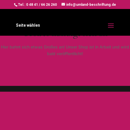
Tel.: 0 48 41 / 66 26 260
info@umland-beschriftung.de
Seite wählen
Großes kündigt sich an
Hier bahnt sich etwas Großes an! Unser Shop ist in Arbeit und wird
bald veröffentlicht!