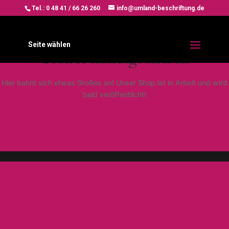
Tel.: 0 48 41 / 66 26 260
info@umland-beschriftung.de
Seite wählen
Großes kündigt sich an
Hier bahnt sich etwas Großes an! Unser Shop ist in Arbeit und wird
bald veröffentlicht!