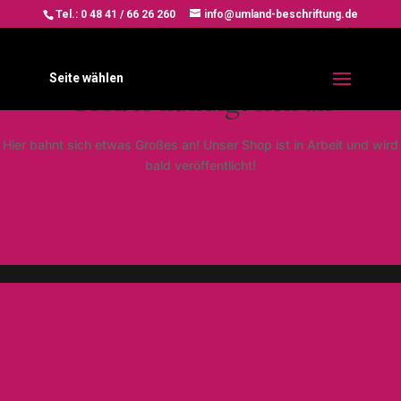
Tel.: 0 48 41 / 66 26 260
info@umland-beschriftung.de
Seite wählen
Großes kündigt sich an
Hier bahnt sich etwas Großes an! Unser Shop ist in Arbeit und wird
bald veröffentlicht!